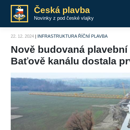
Skip
Česká plavba
to
Novinky z pod české vlajky
content
22. 12. 2024
|
INFRASTRUKTURA
ŘÍČNÍ PLAVBA
Nově budovaná plavební
Baťově kanálu dostala pr