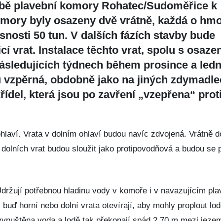
avbě plavební komory Rohatec/Sudoměřice k
omory byly osazeny dvě vrátně, každá o hmo
nosti 50 tun. V dalších fázích stavby bude
í vrat. Instalace těchto vrat, spolu s osaze
následujících týdnech během prosince a ledn
 vzpěrná, obdobně jako na jiných zdymadle
ídel, která jsou po zavření „vzepřena“ prot
hlaví. Vrata v dolním ohlaví budou navíc zdvojená. Vrátně d
 dolních vrat budou sloužit jako protipovodňová a budou se 
 Udržují potřebnou hladinu vody v komoře i v navazujícím pl
buď horní nebo dolní vrata otevírají, aby mohly proplout lod
puštěna voda a lodě tak překonají spád 2,70 m mezi jeze