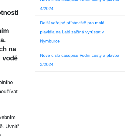
4/2024
tnosti
Další veřejné přístaviště pro malá
ním
plavidla na Labi začíná vyrůstat v
a.
Nymburce
ch na
Nové číslo časopisu Vodní cesty a plavba
i vodě
3/2024
olního
používat
avebním
ě. Uvnitř
m