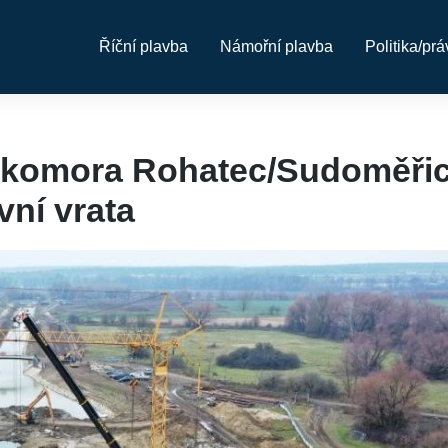
Říční plavba
Námořní plavba
Politika/prá
 komora Rohatec/Sudoměřic
vní vrata