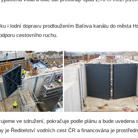
stiku i lodní dopravu prodloužením Baťova kanálu do města H
odporu cestovního ruchu.
zujeme ve sdružení, pokračuje podle plánu a bude uvedena 
 je Ředitelství vodních cest ČR a financována je prostředn