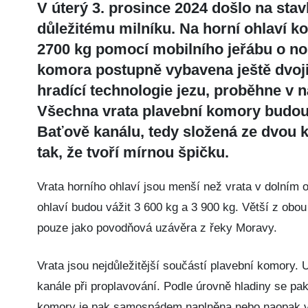
V úterý 3. prosince 2024 došlo na st
důležitému milníku. Na horní ohlaví k
2700 kg pomocí mobilního jeřábu o nos
komora postupně vybavena ještě dvojic
hradící technologie jezu, proběhne v 
Všechna vrata plavební komory budou
Baťově kanálu, tedy složená ze dvou kř
tak, že tvoří mírnou špičku.
Vrata horního ohlaví jsou menší než vrata v dolním o
ohlaví budou vážit 3 600 kg a 3 900 kg. Větší z obou
pouze jako povodňová uzávěra z řeky Moravy.
Vrata jsou nejdůležitější součástí plavební komory.
kanále při proplavování. Podle úrovně hladiny se pak 
komory je pak samospádem naplněna nebo naopak vy