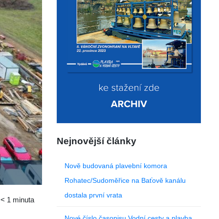
Nejnovější články
Nově budovaná plavební komora
Rohatec/Sudoměřice na Baťově kanálu
dostala první vrata
:
< 1
minuta
Nové číslo časopisu Vodní cesty a plavba