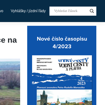
vo
Vyhlášky / jízdní řády
e na