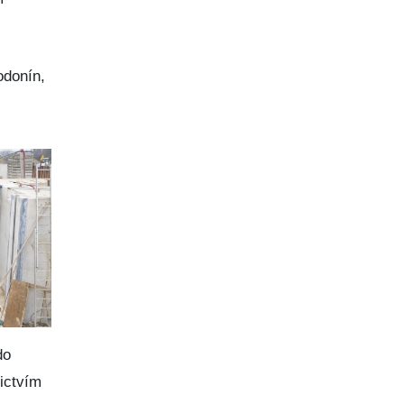
odonín,
do
ictvím