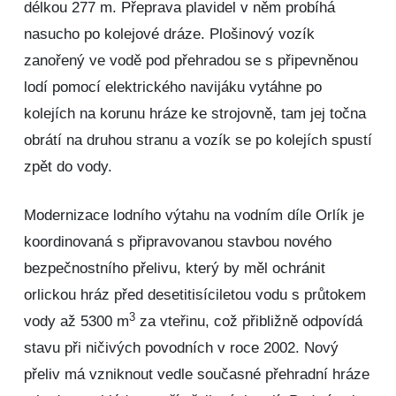
délkou 277 m. Přeprava plavidel v něm probíhá
nasucho po kolejové dráze. Plošinový vozík
zanořený ve vodě pod přehradou se s připevněnou
lodí pomocí elektrického navijáku vytáhne po
kolejích na korunu hráze ke strojovně, tam jej točna
obrátí na druhou stranu a vozík se po kolejích spustí
zpět do vody.
Modernizace lodního výtahu na vodním díle Orlík je
koordinovaná s připravovanou stavbou nového
bezpečnostního přelivu, který by měl ochránit
orlickou hráz před desetitisíciletou vodu s průtokem
3
vody až 5300 m
za vteřinu, což přibližně odpovídá
stavu při ničivých povodních v roce 2002. Nový
přeliv má vzniknout vedle současné přehradní hráze