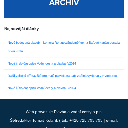
Nejnovější články
Nově budovaná plavební komora Rohatec/Sudoměřice na Baťově kanálu dostala
první vrata
Nové číslo časopisu Vodní cesty a plavba 4/2024
Další veřejné přístaviště pro malá plavidla na Labi začíná vyrůstat v Nymburce
Nové číslo časopisu Vodní cesty a plavba 3/2024
Web provozuje
Plavba a vodní cesty o.p.s.
Šéfredaktor Tomáš Kolařík ( tel.:
+420 725 793 793
| e-mail: