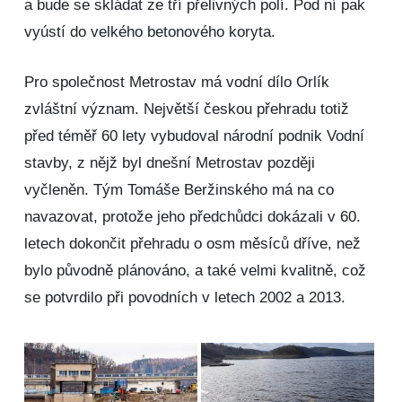
a bude se skládat ze tří přelivných polí. Pod ní pak
vyústí do velkého betonového koryta.
Pro společnost Metrostav má vodní dílo Orlík
zvláštní význam. Největší českou přehradu totiž
před téměř 60 lety vybudoval národní podnik Vodní
stavby, z nějž byl dnešní Metrostav později
vyčleněn. Tým Tomáše Beržinského má na co
navazovat, protože jeho předchůdci dokázali v 60.
letech dokončit přehradu o osm měsíců dříve, než
bylo původně plánováno, a také velmi kvalitně, což
se potvrdilo při povodních v letech 2002 a 2013.