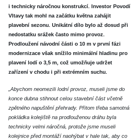
i technicky náročnou konstrukcí. Investor Povodí
Vltavy tak mohl na začátku května zahájit
plavební sezonu. Unikátní dílo bylo až dosud při
nedostatku srážek často mimo provoz.
Prodloužení návodní části o 10 m v první fázi
modernizace však snížilo minimální hladinu pro
plavení lodí o 3,5 m, což umožňuje udržet
zařízení v chodu i při extrémním suchu.
„Abychom neomezili lodní provoz, museli jsme do
konce dubna stihnout celou stavební část včetně
zpětného napuštění přehrady. Přitom třeba samotná
pokládka kolejiště na prodlouženou dráhu byla
technicky velmi náročná, protože jsme museli
kolejnice před montáží naohýbat v hale tak, aby co