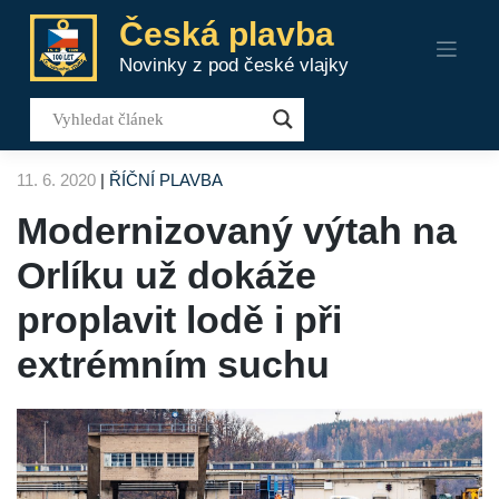
Skip
Česká plavba
to
Novinky z pod české vlajky
content
11. 6. 2020
|
ŘÍČNÍ PLAVBA
Modernizovaný výtah na
Orlíku už dokáže
proplavit lodě i při
extrémním suchu