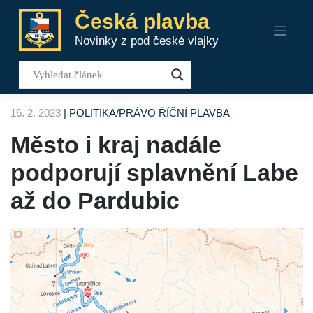
Skip
Česká plavba
to
Novinky z pod české vlajky
content
16. 2. 2023
|
POLITIKA/PRÁVO
ŘÍČNÍ PLAVBA
Město i kraj nadále
podporují splavnění Labe
až do Pardubic