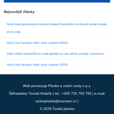
Nejnovější články
Nově budovaná plavební komora Rohatec/Sudoměřice na Baťově kanálu dostala
první vrata
Nové číslo časopisu Vodní cesty a plavba 4/2024
Další veřejné přístaviště pro malá plavidla na Labi začíná vyrůstat v Nymburce
Nové číslo časopisu Vodní cesty a plavba 3/2024
Web provozuje
Plavba a vodní cesty o.p.s.
Šéfredaktor Tomáš Kolařík ( tel.:
+420 725 793 793
| e-mail:
ceskaplavba@seznam.cz
)
© 2026
Česká plavba